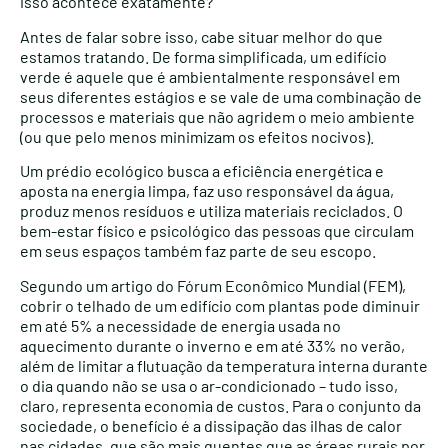
isso acontece exatamente?
Antes de falar sobre isso, cabe situar melhor do que
estamos tratando. De forma simplificada, um edifício
verde é aquele que é ambientalmente responsável em
seus diferentes estágios e se vale de uma combinação de
processos e materiais que não agridem o meio ambiente
(ou que pelo menos minimizam os efeitos nocivos).
Um prédio ecológico busca a eficiência energética e
aposta na energia limpa, faz uso responsável da água,
produz menos resíduos e utiliza materiais reciclados. O
bem-estar físico e psicológico das pessoas que circulam
em seus espaços também faz parte de seu escopo.
Segundo um artigo do Fórum Econômico Mundial (FEM),
cobrir o telhado de um edifício com plantas pode diminuir
em até 5% a necessidade de energia usada no
aquecimento durante o inverno e em até 33% no verão,
além de limitar a flutuação da temperatura interna durante
o dia quando não se usa o ar-condicionado – tudo isso,
claro, representa economia de custos. Para o conjunto da
sociedade, o benefício é a dissipação das ilhas de calor
nas cidades, que são mais quentes que as áreas rurais por